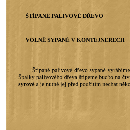
ŠTÍPANÉ PALIVOVÉ DŘEVO
VOLNĚ SYPANÉ V KONTEJNERECH
Štípané palivové dřevo sypané vyrábíme 
Špalky palivového dřeva štípeme buďto na čtv
syrové
a je nutné jej před použitím nechat něk