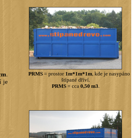
cm
.
PRMS
= prostor
1m*1m*1m
, kde je nasypáno
štípané dříví.
í je
PRMS
= cca
0,50 m3
.