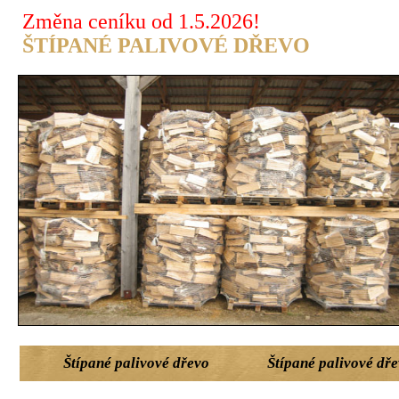
Změna ceníku od 1.5.2026!
ŠTÍPANÉ PALIVOVÉ DŘEVO K
Štípané palivové dřevo
Štípané palivové dře