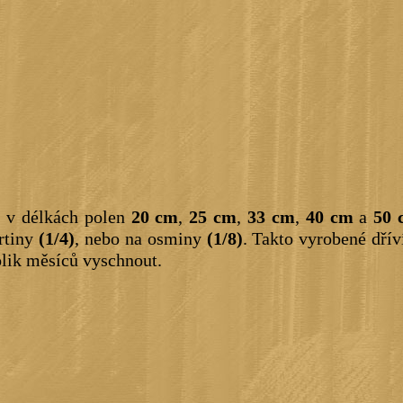
v délkách polen
20 cm
,
25 cm
,
33 cm
,
40 cm
a
50 
rtiny
(1/4)
, nebo na osminy
(1/8)
. Takto vyrobené dřív
olik měsíců vyschnout.