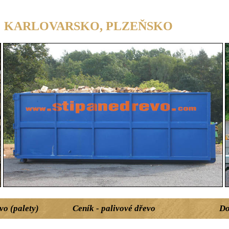
ARLOVARSKO, PLZEŇSKO
vo (palety)
Ceník - palivové dřevo
Do